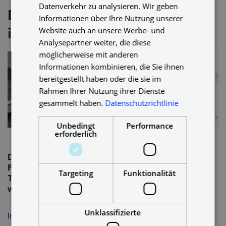
GERMAN
Datenverkehr zu analysieren. Wir geben
Das könnte Dich auch
Informationen über Ihre Nutzung unserer
Website auch an unsere Werbe- und
interessieren:
Analysepartner weiter, die diese
möglicherweise mit anderen
Informationen kombinieren, die Sie ihnen
bereitgestellt haben oder die sie im
Rahmen Ihrer Nutzung ihrer Dienste
gesammelt haben.
Datenschutzrichtlinie
Unbedingt
Performance
erforderlich
Du möchtest als
Soziale Verantwortung
Franchisenehmer ein
wird bei Plameco groß
Targeting
Funktionalität
Teil von Plameco
geschrieben.
werden?
Unklassifizierte
Informieren
Mehr erfahren