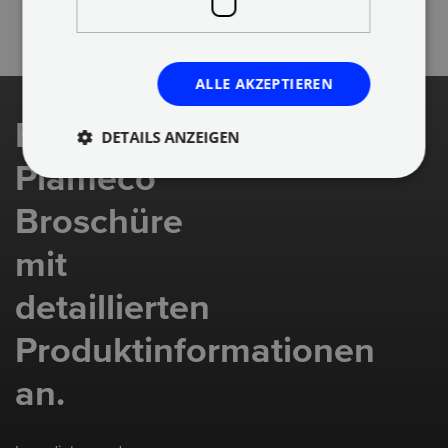
ALLE AKZEPTIEREN
Fordere die
DETAILS ANZEIGEN
Plameco
Broschüre
mit
detaillierten
Produktinformationen
an.