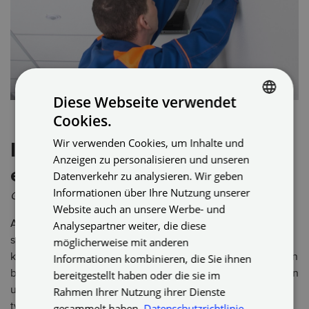
Diese Webseite verwendet
Cookies.
GERMAN
Wir verwenden Cookies, um Inhalte und
Ist eine Trockenbaudecke
ENGLISH
Anzeigen zu personalisieren und unseren
GERMAN
etwas für Dich?
Datenverkehr zu analysieren. Wir geben
Informationen über Ihre Nutzung unserer
Gipskarton als Lösung?
Website auch an unsere Werbe- und
Auf jeden Fall sind sie vielseitig, diese Platten. Einerseits
Analysepartner weiter, die diese
sind sie für Trockenbauwände geeignet, andererseits
möglicherweise mit anderen
können damit Decken abgehängt oder beschädigte Decken
Informationen kombinieren, die Sie ihnen
begradigt werden. Die Platten sind Grundlage der schnellen
bereitgestellt haben oder die sie im
und effektiven Bautechnik namens Trockenbau. Die
Rahmen Ihrer Nutzung ihrer Dienste
typische Gipskartonplatte ist beidseitig mit einer stabilen
gesammelt haben.
Datenschutzrichtlinie