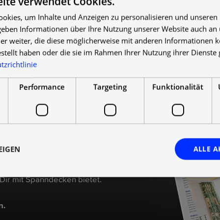
ite verwendet Cookies.
okies, um Inhalte und Anzeigen zu personalisieren und unseren
 geben Informationen über Ihre Nutzung unserer Website auch an
er weiter, die diese möglicherweise mit anderen Informationen k
estellt haben oder die sie im Rahmen Ihrer Nutzung ihrer Dienst
zrichtlinie
Performance
Targeting
Funktionalität
chüre mit
mationen an.
EIGEN
ALLE A
 Dir mit Spanndecken bietet.
n.