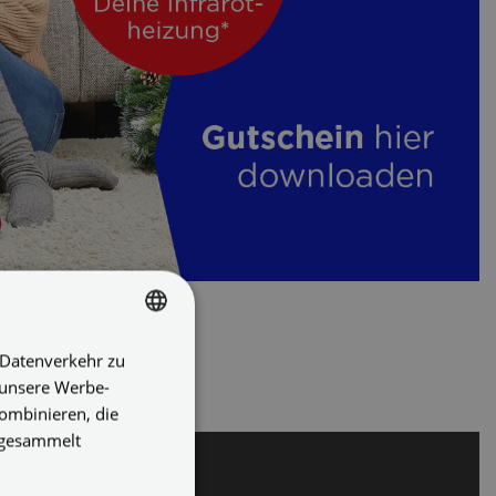
 Datenverkehr zu
GERMAN
 unsere Werbe-
ENGLISH
ombinieren, die
GERMAN
e gesammelt