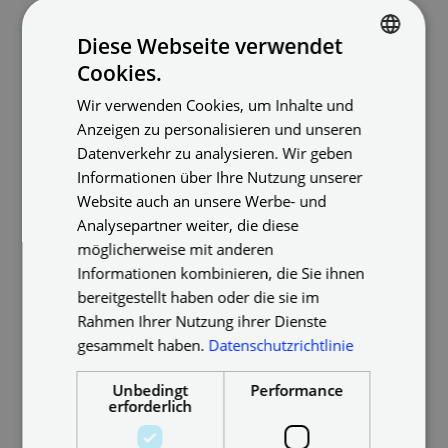
Aramis, der Dritte im Bunde …
Diese Webseite verwendet
Lumen und Lux haben also mit der Helligkeit oder
Cookies.
GERMAN
Strahlkraft des Lichts zu tun. Kelvin bringt den
Wir verwenden Cookies, um Inhalte und
Wohlfühlfaktor ins Spiel, denn diese Einheit
ENGLISH
Anzeigen zu personalisieren und unseren
Temperatur
beschreibt die „
“ des Lichts. Wir
GERMAN
Datenverkehr zu analysieren. Wir geben
sprechen hier nicht über die messbare
Informationen über Ihre Nutzung unserer
Lufttemperatur, sondern darüber, wie warm oder kalt
Website auch an unsere Werbe- und
das Licht von uns wahrgenommen wird.
Analysepartner weiter, die diese
Je niedriger der Kelvinwert, desto wärmer (röter) ist
möglicherweise mit anderen
das Licht. Mit steigender Kelvinzahl wird das Licht
Informationen kombinieren, die Sie ihnen
kälter (blauer). Gelbes Kerzenlicht zum Beispiel liegt
bereitgestellt haben oder die sie im
bei etwa 1500 Kelvin. Eine altmodische Glühlampe
Rahmen Ihrer Nutzung ihrer Dienste
hat etwa 2600 Kelvin, eine Leuchtstoffröhre
gesammelt haben.
Datenschutzrichtlinie
zwischen 4500 und 6500 Kelvin. Und an einem
Unbedingt
Performance
strahlenden Sonnentag kann das Tageslicht bis zu
erforderlich
7000 Kelvin bieten.