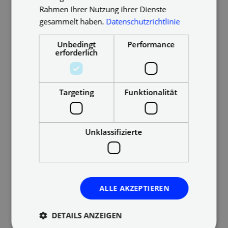
Rahmen Ihrer Nutzung ihrer Dienste
Die Vorteile
gesammelt haben.
Datenschutzrichtlinie
Einer der größten Vorteile niedriger Decken sind die
Unbedingt
Performance
geringen Heizkosten
. Denn die Zeit, bis so ein
erforderlich
Zimmer im Winter warm wird, verkürzt sich
entscheidend. Außerdem gibt ein Raum mit
gemütliches
niedrigerer Decke ganz allgemein ein
Targeting
Funktionalität
Gefühl
. Darüber hinaus sind Altbauhäuser mit
(relativ) niedriger Decke auch günstiger zu
erwerben. Selbst bei Deiner Einrichtung kannst Du
Unklassifizierte
Kosten sparen. Du solltest Dich nämlich in solchen
Räumen sparsamer einrichten, um sie nicht zu
überfrachten.
Das Austauschen der Deckenbeleuchtung, das
ALLE AKZEPTIEREN
Reinigen und Renovieren der Decke vereinfachen
sich beträchtlich.
DETAILS ANZEIGEN