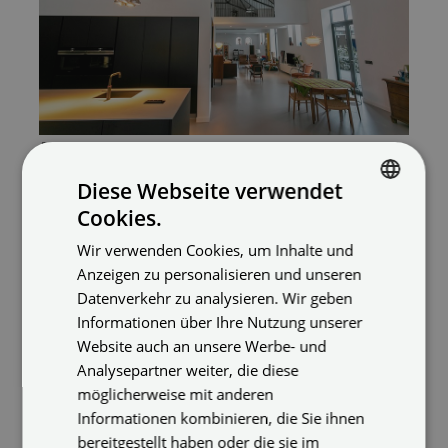
Die Renovierung hoher Decken kann unter Umständen eine große
Herausforderung darstellen. Plameco Spanndecken bieten dank
Diese Webseite verwendet
dem zertifizierten Deckensystem inklusive Beleuchtungs- und
Cookies.
GERMAN
Akustikoptionen eine nachhaltige Lösung für hohe Räume.
Wir verwenden Cookies, um Inhalte und
ENGLISH
Anzeigen zu personalisieren und unseren
GERMAN
Datenverkehr zu analysieren. Wir geben
Niedrige Decken
Informationen über Ihre Nutzung unserer
Vor- und Nachteile haben auch niedrige Decken.
Website auch an unsere Werbe- und
Wurde Dein Haus unter Bedingungnen und zu einer
Analysepartner weiter, die diese
Zeit gebaut, die keine hohen Decken zuließen?
möglicherweise mit anderen
Dann wird dich der folgende Abschnitt besonders
Informationen kombinieren, die Sie ihnen
interessieren.
bereitgestellt haben oder die sie im