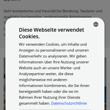
Sehr kompetente und freundliche Beratung. Saubere und
qualitativ hochwertige, professionelle Arbeitsweise.
Spanndecke für ein Bad mit LED Spots und seitlicher LED-
Diese Webseite verwendet
Leiste. Absolut zu empfehlen. Gute Absprachen bezüglich
des...
Cookies.
GERMAN
Wir verwenden Cookies, um Inhalte und
ENGLISH
Anzeigen zu personalisieren und unseren
GERMAN
Datenverkehr zu analysieren. Wir geben
Informationen über Ihre Nutzung unserer
Website auch an unsere Werbe- und
Analysepartner weiter, die diese
möglicherweise mit anderen
Informationen kombinieren, die Sie ihnen
bereitgestellt haben oder die sie im
Rahmen Ihrer Nutzung ihrer Dienste
gesammelt haben.
Datenschutzrichtlinie